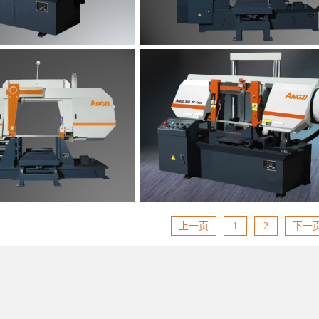
utomatic Horizontal Band
EC-4265 Gantry Type Semi-automat
wing Machine
Sawing Machine
了解更多
了解更多
上一页
1
2
下一
utomatic Gantry Type Band
EC-4232 Semi-automatic Double Col
wing Machine
Sawing Machine