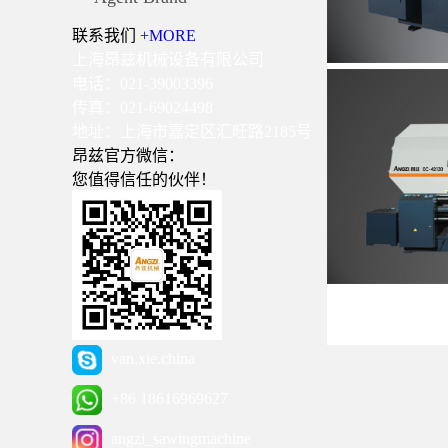
联系我们
+MORE
上海昂兹机械设备有限公司
电话：021-39003396
传真：021-69024498
NC-4242 Full-a
地址：上海市嘉定区汇旺路2185号
Sa
昂兹官方微信：
您值得信任的伙伴！
EC-42130 Semi-a
van.xie.china
Sa
+86 18616969627
angzi_sawingmachine