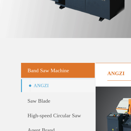
Band Saw Machine
ANGZI
ANGZI
Saw Blade
High-speed Circular Saw
Machine
Agent Brand