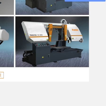
ic Band
NC-4252 Full-automatic Horizontal Band
Sawing Machine
了解更多
页
umn Band
EC-4252 Semi-automatic Double Column Band
Sawing Machine