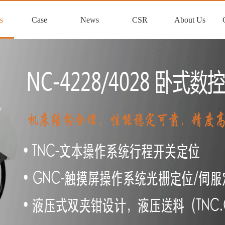
s
Case
News
CSR
About Us