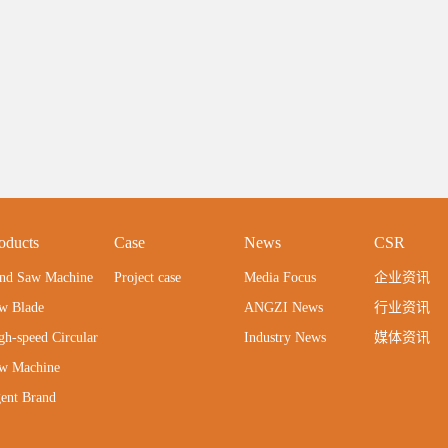
oducts
Case
News
CSR
nd Saw Machine
Project case
Media Focus
企业资讯
w Blade
ANGZI News
行业资讯
gh-speed Circular
Industry News
媒体资讯
w Machine
ent Brand