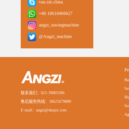
van.xie.china
+86 18616969627
angzi_sawingmachine
@Angzi_machine
Pr
Ba
Sa
联系我们：021-39003396
Hi
售后服务热线：18621679889
Sa
E-mail：angzi@shazjx.com
Ag