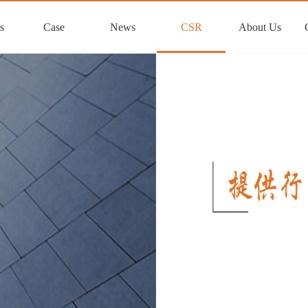
s
Case
News
CSR
About Us