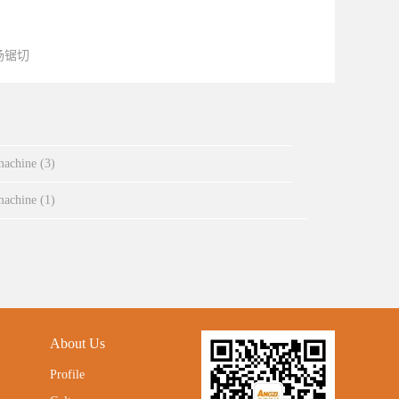
场锯切
machine (3)
machine (1)
About Us
Profile