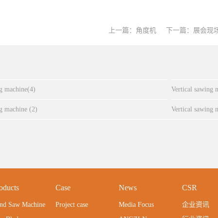
上一篇：
角度机
下一篇：
展会现
ng machine(4)
Vertical sawing 
ng machine (2)
Vertical sawing 
oducts
Case
News
CSR
nd Saw Machine
Project case
Media Focus
企业资讯